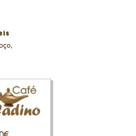
eis
oço,