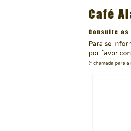
Café A
Consulte as
Para se infor
por favor co
(* chamada para a r