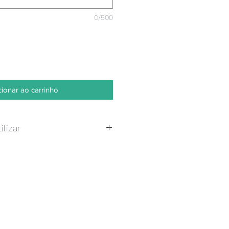
0/500
cionar ao carrinho
utilizar
xto e imagem, pode enviar um 
do em JPG ou PNG. Caso pretenda 
 a foto e/ou texto a escrever 
cal. Será cobrado um valor 
 ser+a enviado para o seu email 
vação. Muito obrigado.