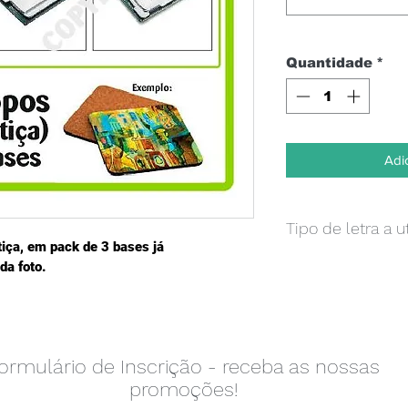
Quantidade
*
Adi
Tipo de letra a 
ça, em pack de 3 bases já 
Caso pretenda um te
da foto.
ficheiro já conclui
poderá enviar apenas
dom indicação do lo
adicional de 0,70€ e
ormulário de Inscrição - receba as nossas
um layout para apro
promoções!