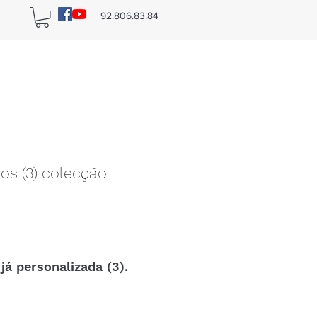
n
92.806.83.84
os (3) colecção
já personalizada (3).