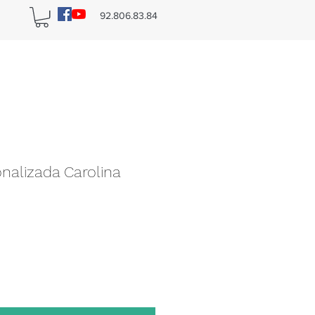
n
92.806.83.84
nalizada Carolina