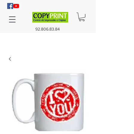
92.806.83.84