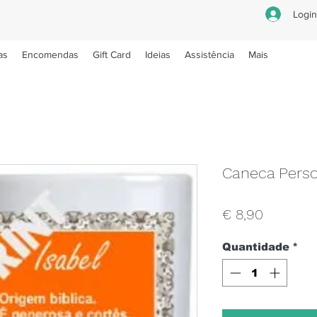
Logi
as
Encomendas
Gift Card
Ideias
Assistência
Mais
Caneca Perso
Preço
€ 8,90
Quantidade
*