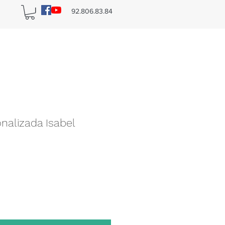
n
92.806.83.84
nalizada Isabel