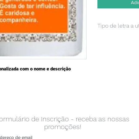
Adi
Tipo de letra a 
Caso pretenda um te
ficheiro já conclui
poderá enviar apenas
dom indicação do lo
adicional de 0,70€ e
onalizada com o nome e descrição 
um layout para apro
ormulário de Inscrição - receba as nossas
promoções!