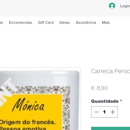
Logi
as
Encomendas
Gift Card
Ideias
Assistência
Mais
Caneca Perso
Preço
€ 8,90
Quantidade
*