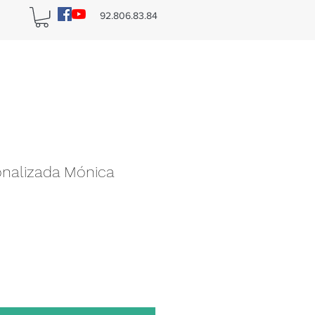
n
92.806.83.84
nalizada Mónica