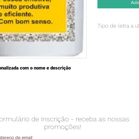
Adi
Tipo de letra a 
Caso pretenda um te
ficheiro já conclui
poderá enviar apenas
dom indicação do lo
adicional de 0,70€ e
onalizada com o nome e descrição 
um layout para apro
ormulário de Inscrição - receba as nossas
promoções!