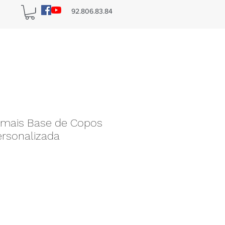
n
92.806.83.84
 mais Base de Copos
ersonalizada