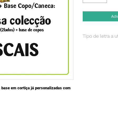
Adi
Tipo de letra a 
Caso pretenda um te
ficheiro já conclui
poderá enviar apenas
dom indicação do lo
adicional de 0,70€ e
um layout para apro
base em cortiça já personalizadas com 