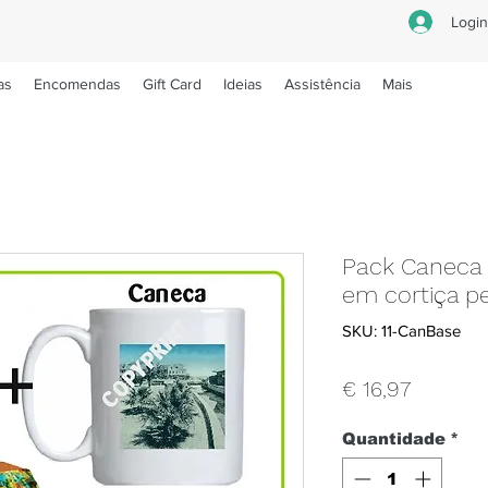
Logi
as
Encomendas
Gift Card
Ideias
Assistência
Mais
Pack Caneca
em cortiça p
SKU: 11-CanBase
Preço
€ 16,97
Quantidade
*