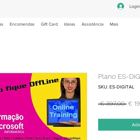
Logi
as
Encomendas
Gift Card
Ideias
Assistência
Mais
Plano ES-DIG
SKU: ES-DIGITAL
Preç
 € 397,00 
€ 19
norm
Adi