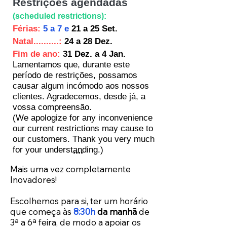
Restrições agendadas
(scheduled restrictions):
Férias:
5 a 7 e
21 a 25 Set.
Natal..........:
24 a 28 Dez.
Fim de ano:
31 Dez.
a 4
Jan.
Lamentamos que, durante este
período de restrições, possamos
causar algum incómodo aos nossos
clientes. Agradecemos, desde já, a
vossa compreensão.
(
We apologize for any inconvenience
our current restrictions may cause to
our customers. Thank you very much
for your understanding.)
....
Mais uma vez completamente
Inovadores!
Escolhemos para si, ter um horário
que começa às
8:30h
da manhã
de
3ª a 6ª feira, de modo a apoiar os