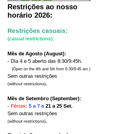
Res
trições ao nosso
horário 2026:
Restrições casuais:
(casual restrictions):
Mês de Agosto (August):
- Dia 4 e 5 aberto das 8:30/9:45h.
(Open on the 4th and 5th from 8:30/9:45 am.)
Sem outras restrições
.
(without restrictions)
Mês de Setembro (September):
-
Férias:
5 a 7 e
21 a 25 Set.
Sem outras restrições
.
(without restrictions)