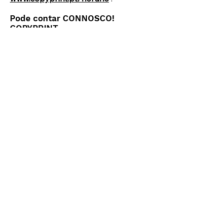
Pode contar CONNOSCO!
COPYPRINT
O nosso horário de Setembro
2026: